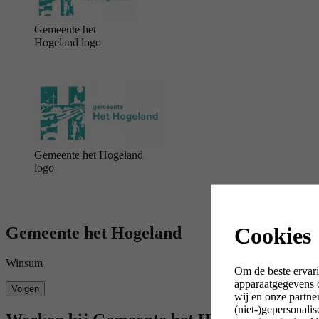
Gemeente het
Hogeland logo
Gemeente het Hogeland
logo
Cookies
Gemeente het Hogeland
Winsum
Om de beste ervari
apparaatgegevens o
Volgen
wij en onze partne
(niet-)gepersonali