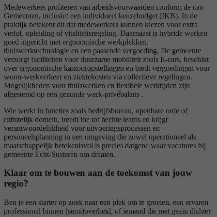
Medewerkers profiteren van arbeidsvoorwaarden conform de cao
Gemeenten, inclusief een individueel keuzebudget (IKB). In de
praktijk betekent dit dat medewerkers kunnen kiezen voor extra
verlof, opleiding of vitaliteitsregeling. Daarnaast is hybride werken
goed ingericht met ergonomische werkplekken,
thuiswerktechnologie en een passende vergoeding. De gemeente
verzorgt faciliteiten voor duurzame mobiliteit zoals E‑cars, beschikt
over ergonomische kantooropstellingen en biedt vergoedingen voor
woon‑werkverkeer en ziektekosten via collectieve regelingen.
Mogelijkheden voor thuiswerken en flexibele werktijden zijn
afgestemd op een gezonde werk‑privébalans .
Wie werkt in functies zoals bedrijfsbureau, openbare orde of
ruimtelijk domein, treedt toe tot hechte teams en krijgt
verantwoordelijkheid voor uitvoeringsprocessen en
personeelsplanning in een omgeving die zowel operationeel als
maatschappelijk betekenisvol is precies datgene waar vacatures bij
gemeente Echt‑Susteren om draaien.
Klaar om te bouwen aan de toekomst van jouw
regio?
Ben je een starter op zoek naar een plek om te groeien, een ervaren
professional binnen (semi)overheid, of iemand die met gezin dichter