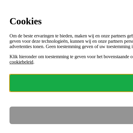
Ga direct naar de content
Cookies
Menu
Om de beste ervaringen te bieden, maken wij en onze partners ge
VACATURES
geven voor deze technologieën, kunnen wij en onze partners perso
ORGANISATIES
advertenties tonen. Geen toestemming geven of uw toestemming i
VOOR WERKGEVERS
Klik hieronder om toestemming te geven voor het bovenstaande of
cookiebeleid
.