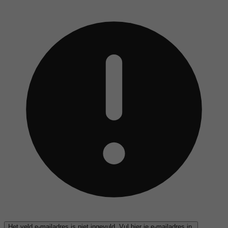
Het veld e-mailadres is niet ingevuld. Vul hier je e-mailadres in.