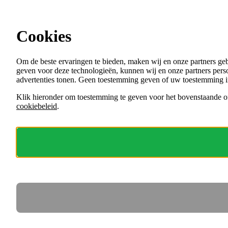
Ga direct naar de content
Cookies
Menu
Om de beste ervaringen te bieden, maken wij en onze partners ge
VACATURES
geven voor deze technologieën, kunnen wij en onze partners perso
ORGANISATIES
advertenties tonen. Geen toestemming geven of uw toestemming i
VOOR WERKGEVERS
Klik hieronder om toestemming te geven voor het bovenstaande of
cookiebeleid
.