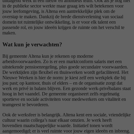
uitdagend werk in een nieuw en ambitieus team. Ook als je nog niet
in de publieke sector werkte maar graag iets wilt betekenen voor
jouw leefomgeving, is Altena een aantrekkelijke plek om de
overstap te maken. Dankzij de brede dienstverlening van sociaal
domein tot ruimtelijke ontwikkeling, is er voor elk talent een
passende rol, en jouw ideeën krijgen de ruimte om het verschil te
maken.
Wat kun je verwachten?
Bij gemeente Altena kun je rekenen op moderne
arbeidsvoorwaarden. Zo is er een marktconform salaris met een
uitstekende pensioenregeling, plus goede secundaire voorwaarden.
De werktijden zijn flexibel en thuiswerken wordt gefaciliteerd. Het
Nieuwe Werken is hier de norm: je kiest zelf een werkplek die bij
jou past; op kantoor, thuis of elders – en de organisatie zorgt dat
werk en privé in balans blijven. Een gezonde werk-privébalans staat
hoog in het vaandel. De gemeente organiseert zelfs regelmatig
sportieve en sociale activiteiten voor medewerkers om vitaliteit en
teamgeest te bevorderen.
Ook de werksfeer is belangrijk. Altena kent een sociale, vriendelijke
cultuur waarin collega’s naar elkaar omzien. Je werk heeft
bovendien maatschappelijke waarde. Initiatief tonen wordt
aangemoedigd; er is veel ruimte voor jouw eigen ideeën en inbreng.