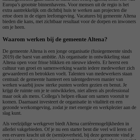
Europa’s grootste binnenhavens. Voor mensen uit de regio is het
extra aantrekkelijk om dichtbij huis te werken aan projecten die
ertoe doen in de eigen leefomgeving. Vacatures bij gemeente Altena
bieden die kans, met zichtbaar resultaat voor de dorpen en inwoners
om je heen.
Waarom werken bij de gemeente Altena?
De gemeente Altena is een jonge organisatie (fusiegemeente sinds
2019) die barst van ambitie. Als organisatie in ontwikkeling staat
Altena open voor frisse blikken en nieuwe ideeën. Er heerst een
cultuur van groei en samenwerking waarin iedere medewerker zich
gewaardeerd en betrokken voelt. Talenten van medewerkers staan
centraal: de gemeente hanteert een talentgedreven manier van
werken waarbij jouw sterke punten worden gezien en benut. Je
krijgt de ruimte om je te ontwikkelen, niet alleen als professional
maar ook als mens. Collega’s helpen elkaar om samen vooruit te
komen. Daarnaast investeert de organisatie in vitaliteit en een
gezonde werkomgeving, zodat je met energie en werkplezier aan de
slag kunt.
Als veelzijdige werkgever biedt Altena carrièremogelijkheden in
allerlei vakgebieden. Of je nu een starter bent die veel wil leren of
een ervaren kracht uit de (semi)overheid, bij deze gemeente vind je