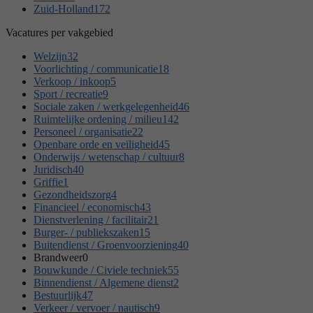
Zuid-Holland
172
Vacatures per vakgebied
Welzijn
32
Voorlichting / communicatie
18
Verkoop / inkoop
5
Sport / recreatie
9
Sociale zaken / werkgelegenheid
46
Ruimtelijke ordening / milieu
142
Personeel / organisatie
22
Openbare orde en veiligheid
45
Onderwijs / wetenschap / cultuur
8
Juridisch
40
Griffie
1
Gezondheidszorg
4
Financieel / economisch
43
Dienstverlening / facilitair
21
Burger- / publiekszaken
15
Buitendienst / Groenvoorziening
40
Brandweer
0
Bouwkunde / Civiele techniek
55
Binnendienst / Algemene dienst
2
Bestuurlijk
47
Verkeer / vervoer / nautisch
9