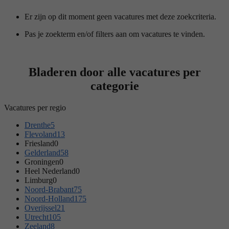
Er zijn op dit moment geen vacatures met deze zoekcriteria.
Pas je zoekterm en/of filters aan om vacatures te vinden.
Bladeren door alle vacatures per
categorie
Vacatures per regio
Drenthe
5
Flevoland
13
Friesland
0
Gelderland
58
Groningen
0
Heel Nederland
0
Limburg
0
Noord-Brabant
75
Noord-Holland
175
Overijssel
21
Utrecht
105
Zeeland
8