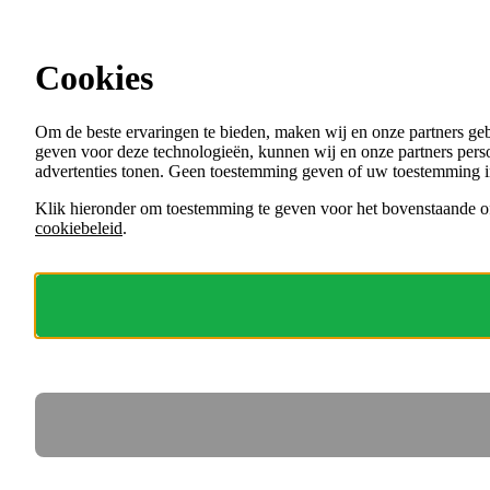
Ga direct naar de content
Alle vacatures bij gemeenten en andere
overheden
Cookies
Menu
Om de beste ervaringen te bieden, maken wij en onze partners ge
VACATURES
geven voor deze technologieën, kunnen wij en onze partners perso
ORGANISATIES
advertenties tonen. Geen toestemming geven of uw toestemming i
VOOR WERKGEVERS
Klik hieronder om toestemming te geven voor het bovenstaande of
cookiebeleid
.