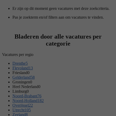
Er zijn op dit moment geen vacatures met deze zoekcriteria.
Pas je zoekterm en/of filters aan om vacatures te vinden.
Bladeren door alle vacatures per
categorie
Vacatures per regio
Drenthe
5
Flevoland
13
Friesland
0
Gelderland
58
Groningen
0
Heel Nederland
0
Limburg
0
Noord-Brabant
76
Noord-Holland
182
Overijssel
22
Utrecht
105
Zeeland
8