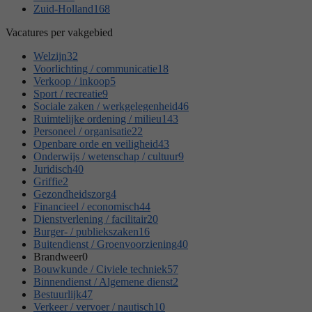
Zuid-Holland
168
Vacatures per vakgebied
Welzijn
32
Voorlichting / communicatie
18
Verkoop / inkoop
5
Sport / recreatie
9
Sociale zaken / werkgelegenheid
46
Ruimtelijke ordening / milieu
143
Personeel / organisatie
22
Openbare orde en veiligheid
43
Onderwijs / wetenschap / cultuur
9
Juridisch
40
Griffie
2
Gezondheidszorg
4
Financieel / economisch
44
Dienstverlening / facilitair
20
Burger- / publiekszaken
16
Buitendienst / Groenvoorziening
40
Brandweer
0
Bouwkunde / Civiele techniek
57
Binnendienst / Algemene dienst
2
Bestuurlijk
47
Verkeer / vervoer / nautisch
10