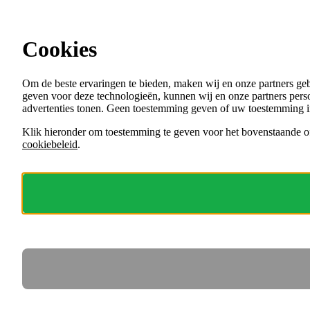
Ga direct naar de content
Alle vacatures bij gemeenten en andere
overheden
Cookies
Menu
Om de beste ervaringen te bieden, maken wij en onze partners ge
VACATURES
geven voor deze technologieën, kunnen wij en onze partners perso
ORGANISATIES
advertenties tonen. Geen toestemming geven of uw toestemming i
VOOR WERKGEVERS
Klik hieronder om toestemming te geven voor het bovenstaande of
cookiebeleid
.