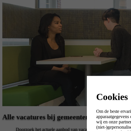
Cookies
Om de beste ervari
Alle vacatures bij gemeenten en andere o
apparaatgegevens o
wij en onze partne
(niet-)gepersonali
Doorzoek het actuele aanbod van vacatures, stages en tijdelijk