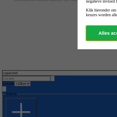
negatieve invloed 
Klik hieronder om
keuzes worden alle
Alles a
Locatie
Filters