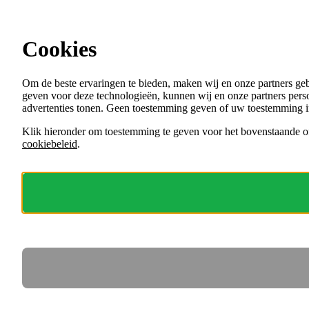
Ga direct naar de content
Alle vacatures bij gemeenten en andere
overheden
Cookies
Menu
Om de beste ervaringen te bieden, maken wij en onze partners ge
VACATURES
geven voor deze technologieën, kunnen wij en onze partners perso
ORGANISATIES
advertenties tonen. Geen toestemming geven of uw toestemming i
VOOR WERKGEVERS
Klik hieronder om toestemming te geven voor het bovenstaande of
cookiebeleid
.