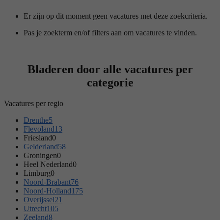
Er zijn op dit moment geen vacatures met deze zoekcriteria.
Pas je zoekterm en/of filters aan om vacatures te vinden.
Bladeren door alle vacatures per
categorie
Vacatures per regio
Drenthe
5
Flevoland
13
Friesland
0
Gelderland
58
Groningen
0
Heel Nederland
0
Limburg
0
Noord-Brabant
76
Noord-Holland
175
Overijssel
21
Utrecht
105
Zeeland
8