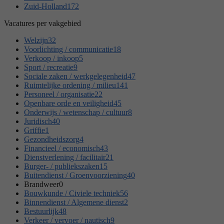
Zuid-Holland
172
Vacatures per vakgebied
Welzijn
32
Voorlichting / communicatie
18
Verkoop / inkoop
5
Sport / recreatie
9
Sociale zaken / werkgelegenheid
47
Ruimtelijke ordening / milieu
141
Personeel / organisatie
22
Openbare orde en veiligheid
45
Onderwijs / wetenschap / cultuur
8
Juridisch
40
Griffie
1
Gezondheidszorg
4
Financieel / economisch
43
Dienstverlening / facilitair
21
Burger- / publiekszaken
15
Buitendienst / Groenvoorziening
40
Brandweer
0
Bouwkunde / Civiele techniek
56
Binnendienst / Algemene dienst
2
Bestuurlijk
48
Verkeer / vervoer / nautisch
9